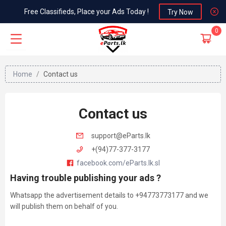
Free Classifieds, Place your Ads Today !
Try Now
0
Home
/
Contact us
Contact us
support@
eParts.lk
+(94)77-377-3177
facebook.com/eParts.lk.sl
Having trouble publishing your ads ?
Whatsapp the advertisement details to +94773773177 and we
will publish them on behalf of you.