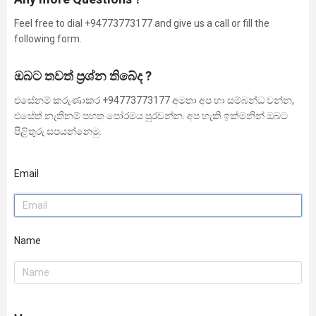
Feel free to dial +94773773177 and give us a call or fill the
following form.
ඔබට තවත් ප්‍රශ්න තිබේද ?
එසේනම් කරුණාකර +94773773177 අමතා අප හා සම්බන්ධ වන්න,
එසේත් නැතිනම් පහත පෝරමය පුරවන්න. අප හැකි ඉක්මනින් ඔබට
පිළිතුරු සපයන්නෙමු.
Email
Name