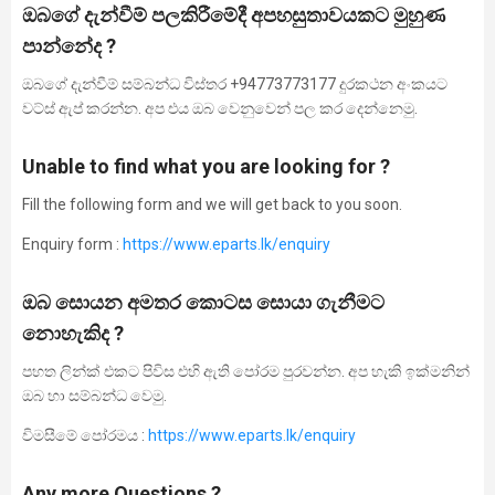
ඔබගේ දැන්වීම් පලකිරීමේදී අපහසුතාවයකට මුහුණ
පාන්නේද ?
ඔබගේ දැන්වීම් සම්බන්ධ විස්තර +94773773177 දුරකථන අංකයට
වට්ස් ඇප් කරන්න. අප එය ඔබ වෙනුවෙන් පල කර දෙන්නෙමු.
Unable to find what you are looking for ?
Fill the following form and we will get back to you soon.
Enquiry form :
https://www.
eparts.lk
/enquiry
ඔබ සොයන අමතර කොටස සොයා ගැනීමට
නොහැකිද ?
පහත ලින්ක් එකට පිවිස එහි ඇති පෝරම පුරවන්න. අප හැකි ඉක්මනින්
ඔබ හා සම්බන්ධ වෙමු.
විමසීමේ පෝරමය :
https://www.
eparts.lk
/enquiry
Any more Questions ?