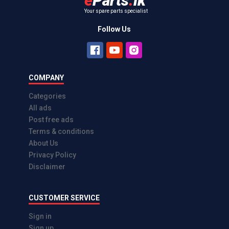
e
Parts
.
lk
Your spare parts specialist
Follow Us
COMPANY
Categories
All ads
Post free ads
Terms & conditions
About Us
Privacy Policy
Disclaimer
CUSTOMER SERVICE
Sign in
Sign up